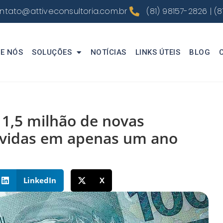
ntato@attiveconsultoria.com.br
(81) 98157-2826 | (8
E NÓS
SOLUÇÕES
NOTÍCIAS
LINKS ÚTEIS
BLOG
 1,5 milhão de novas
ívidas em apenas um ano
LinkedIn
X