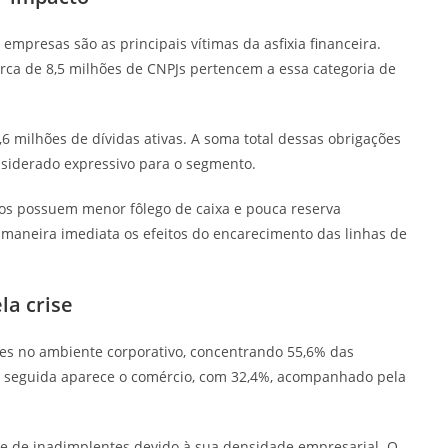
mpresas são as principais vítimas da asfixia financeira.
rca de 8,5 milhões de CNPJs pertencem a essa categoria de
 milhões de dívidas ativas. A soma total dessas obrigações
onsiderado expressivo para o segmento.
os possuem menor fôlego de caixa e pouca reserva
 maneira imediata os efeitos do encarecimento das linhas de
la crise
ções no ambiente corporativo, concentrando 55,6% das
 seguida aparece o comércio, com 32,4%, acompanhado pela
me de inadimplentes devido à sua densidade empresarial. O