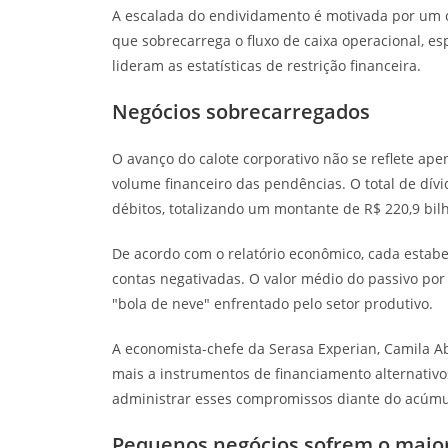
A escalada do endividamento é motivada por um cen
que sobrecarrega o fluxo de caixa operacional, 
lideram as estatísticas de restrição financeira.
Negócios sobrecarregados
O avanço do calote corporativo não se reflete a
volume financeiro das pendências. O total de dív
débitos, totalizando um montante de R$ 220,9 bil
De acordo com o relatório econômico, cada estab
contas negativadas. O valor médio do passivo por
"bola de neve" enfrentado pelo setor produtivo.
A economista-chefe da Serasa Experian, Camila 
mais a instrumentos de financiamento alternativo
administrar esses compromissos diante do acúmu
Pequenos negócios sofrem o maio