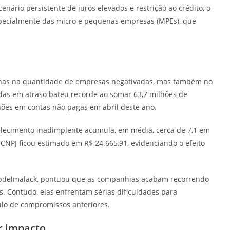
ário persistente de juros elevados e restrição ao crédito, o
especialmente das micro e pequenas empresas (MPEs), que
penas na quantidade de empresas negativadas, mas também no
idas em atraso bateu recorde ao somar 63,7 milhões de
hões em contas não pagas em abril deste ano.
elecimento inadimplente acumula, em média, cerca de 7,1 em
 CNPJ ficou estimado em R$ 24.665,91, evidenciando o efeito
Abdelmalack, pontuou que as companhias acabam recorrendo
s. Contudo, elas enfrentam sérias dificuldades para
lo de compromissos anteriores.
r impacto